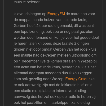
thuis te oefenen.
's avonds begon op
EnergyFM
de marathon voor
de mappa mondo huizen van het rode kruis,
Gerben heeft 24 uur radio gemaakt, dit was echt
een topuitzending, ook zou er nog paal gezeten
worden door iemand en kon je voor het goede doel
je haren laten knippen, deze laatste 2 dingen
gingen niet door omdat Gerben van het rode kruis
een mailtje had gekregen met een uitnodiging om
op 1 december live te komen draaien in Wezep bij
een actie van het rode kruis, hieraan ga ik als het
allemaal doorgaat meedoen dus ik zou zeggen
kom ook gezellig naar Wezep!
Energy Ontour
zal
er ook aanwezig zijn met de lekkerste hits! er is
een studio met (stabiele) internetverbinding
aanwezig dus het zal ook op de radio te horen zijn!
ook het paalzitten en haarknippen zal die dag