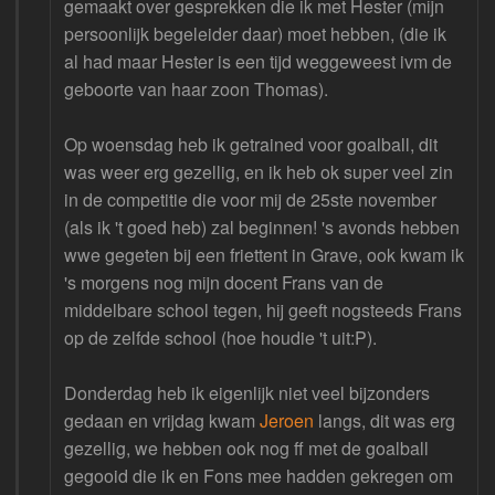
gemaakt over gesprekken die ik met Hester (mijn
persoonlijk begeleider daar) moet hebben, (die ik
al had maar Hester is een tijd weggeweest ivm de
geboorte van haar zoon Thomas).
Op woensdag heb ik getrained voor goalball, dit
was weer erg gezellig, en ik heb ok super veel zin
in de competitie die voor mij de 25ste november
(als ik 't goed heb) zal beginnen! 's avonds hebben
wwe gegeten bij een friettent in Grave, ook kwam ik
's morgens nog mijn docent Frans van de
middelbare school tegen, hij geeft nogsteeds Frans
op de zelfde school (hoe houdie 't uit:P).
Donderdag heb ik eigenlijk niet veel bijzonders
gedaan en vrijdag kwam
Jeroen
langs, dit was erg
gezellig, we hebben ook nog ff met de goalball
gegooid die ik en Fons mee hadden gekregen om