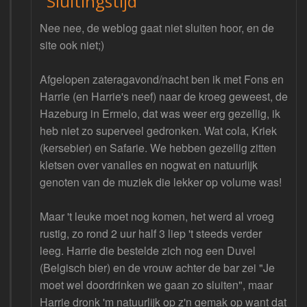
"Sluitingstijd"
Nee nee, de weblog gaat niet sluiten hoor, en de
site ook niet;)
Afgelopen zateragavond/nacht ben ik met Fons en
Harrie (en Harrie's neef) naar de kroeg geweest, de
Hazeburg in Ermelo, dat was weer erg gezellig, ik
heb niet zo superveel gedronken. Wat cola, Kriek
(kersebier) en Safarie. We hebben gezellig zitten
kletsen over vanalles en nogwat en natuurlijk
genoten van de muziek die lekker op volume was!
Maar 't leuke moet nog komen, het werd al vroeg
rustig, zo rond 2 uur half 3 liep 't steeds verder
leeg. Harrie die bestelde zich nog een Duvel
(Belgisch bier) en de vrouw achter de bar zei "Je
moet wel doordrinken we gaan zo sluiten", maar
Harrie dronk 'm natuurlijk op z'n gemak op want dat