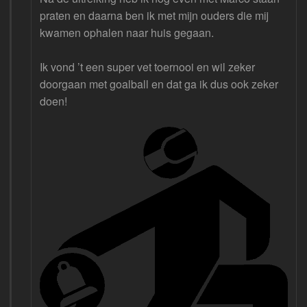
praten en daarna ben ik met mijn ouders die mij
kwamen ophalen naar huis gegaan.
Ik vond ’t een super vet toernooi en wil zeker
doorgaan met goalball en dat ga ik dus ook zeker
doen!