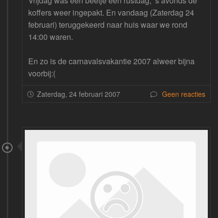
Vrijdag was een beetje een rustdag, ’s avonds de
koffers weer ingepakt. En vandaag (Zaterdag 24
februari) teruggekeerd naar huis waar we rond
14:00 waren.
En zo is de carnavalsvakantie 2007 alweer bijna
voorbij:(
Zaterdag, 24 februari 2007
Geen reacties