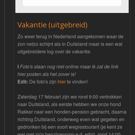
Vakantie (uitgebreid)
Zo weer terug in Nederland aangekomen waar de
zon netzo schijnt als in Duitsland maar is een wat
uitgebreidere log over de vakantie.
I
Foto's staan nog niet online maar ik zal de link
hier posten als het zover is!
Edit:
De foto's zijn
hier
te vinden!
Zaterdag 17 februari zijn we rond 9:00 vertrokken
naar Duitsland, als eerste hebben we onze hond
Rakker naar een honden-pension gebracht, daarna
richting Duitsland, onderweg even wat gegeten en
gedronken bij een soort wegrestourant (je kent ze
wel met zo'n benzinepomp e.d. erbij), rond 14:00