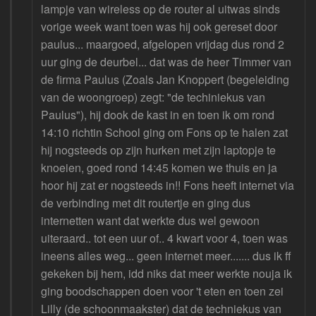
lampje van wireless op de router al uitwas sinds
vorige week want toen was hij ook gereset door
paulus... maargoed, afgelopen vrijdag dus rond 2
uur ging de deurbel... dat was de heer Timmer van
de firma Paulus (Zoals Jan Knoppert (begeleiding
van de woongroep) zegt: "de techiniekus van
Paulus"), hij dook de kast in en toen ik om rond
14:10 richtin School ging om Fons op te halen zat
hij nogsteeds op zijn hurken met zijn laptopje te
knoeien, goed rond 14:45 komen we thuis en ja
hoor hij zat er nogsteeds in!! Fons heeft internet via
de verbinding met dit routertje en ging dus
internetten want dat werkte dus wel gewoon
uiteraard.. tot een uur of.. 4 kwart voor 4, toen was
ineens alles weg... geen internet meer....... dus ik ff
gekeken bij hem, idd niks dat meer werkte nouja ik
ging boodschappen doen voor 't eten en toen zei
Lilly (de schoonmaakster) dat de techniekus van