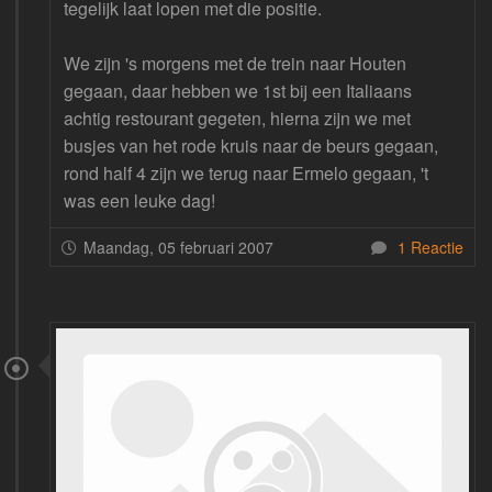
tegelijk laat lopen met die positie.
We zijn 's morgens met de trein naar Houten
gegaan, daar hebben we 1st bij een Italiaans
achtig restourant gegeten, hierna zijn we met
busjes van het rode kruis naar de beurs gegaan,
rond half 4 zijn we terug naar Ermelo gegaan, 't
was een leuke dag!
Maandag, 05 februari 2007
1 Reactie