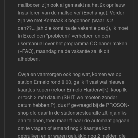
mailboxen zijn ook al gemaakt na het 2x opnieuw
installeren van de mailserver (Exchange). Verder
zijn we met Kerntaak 3 begonnen (waar is 2
dan??... jah die komt na de vakantie pas;)), ik moet
in Excel een "probleem" verhelpen en een
usermanual over het programma CCleaner maken
(+FAQ), maandag na de vakantie zal ik dit
afhebben.
Owja en vanmorgen ook nog wat, komen we op
station Ermelo rond 8:00, ga ik ff vast wat nieuwe
kaartjes kopen (retour Ermelo Harderwijk), koop ik
er toch 2 mét datum (SHIT, we moeten zonder
datum hebben:P), dus ff gevraagd bij de PROSON-
shop die daar in de stationsrestouratie zit, nja niks
aan te doen, toen maar ff naar de automaat gegaan
om te vragen of iemand nog 2 kaartjes kon
gebruiken en er waren gelukkig nog 2 meiden die