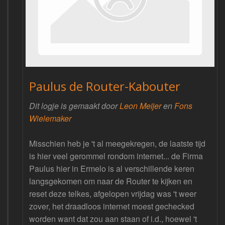
Paulus de Router-Kabouter
Dit logje is gemaakt door
Leon Meijer
en
Fons
Wielemaker
Misschien heb je 't al meegekregen, de laatste tijd
is hier veel gerommel rondom internet... de Firma
Paulus hier in Ermelo is al verschillende keren
langsgekomen om naar de Router te kijken en
reset deze telkes, afgelopen vrijdag was 't weer
zover, het draadloos internet moest gechecked
worden want dat zou aan staan of i.d., hoewel 't