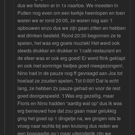
dus we fietsten er in 1x naartoe. We moesten in
Putten nog even om een kerkje heenlopen en toen
waren we er rond 20:05, ze waren nog aan ’t
opbouwen enzo dus we zijn gaan zitten en hebben
wat drinken besteld. Rond 20:30 begonnen ze te
spelen, het was erg goeie muziek! Het werd ook
steeds drukker en drukker in ’t café-restaurant en
de sfeer was er ook erg goed! Er werd flink geklapt
en ook met sommige liedjes goed meegezongen!.
Nino had in de pauze nog ff gevraagd aan Jos tot
hoelaat ze zouden spelen. Tot 0:00!! Dat is echt
lang, ze hebben 2x pauze gehad en voor de rest
goed doorgespeeld. ’t Was erg gezellig, maar
Floris en Nino hadden “aardig wat op” dus ik was
erg benieuwd hoe dat zou gaan maar gelukkig
ging het goed op 1 dingetje na, we gingen iets te
vroeg naar rechts bij een kruising dus reden we
een bospaadje op;) maar uiteinderijk zijn we