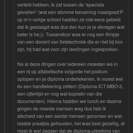
verteld hebben, ik zat tussen de “speciale
gevallen” (wat een stomme benaming maargoed:P
op m’n vorige school hadden ze niet eens gebeld
dat ik geslaagd was dus dan kun je je afvragen wat
beter is he;)). Tussendoor was er nog een filmpje
van een docent van fietstechniek die er niet bij kon
zijn, hij had wat voor zijn leerlingen ingesproken.
Na al deze dingen over iedereen moesten we in
een rij op alfabetische volgorde het podium
oplopen en je diploma ondertekenen, ik moest wel
6x een handtekening zetten! (Diploma ICT-MBO-3,
een cijferlijst en nog wat kopieën van die
documenten). Hierna hadden we lunch en daarna
gingen de meeste mensen weg dus heb ik
afscheid van een aantal mensen genomen en wat
laatste praatjes gehouden, het was best gezellig, al
moet ik wel zeggen dat de diploma-uitreiking van