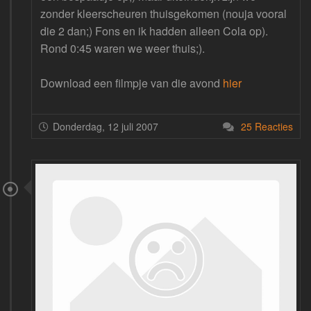
zonder kleerscheuren thuisgekomen (nouja vooral
die 2 dan;) Fons en ik hadden alleen Cola op).
Rond 0:45 waren we weer thuis;).
Download een filmpje van die avond
hier
Donderdag, 12 juli 2007
25 Reacties