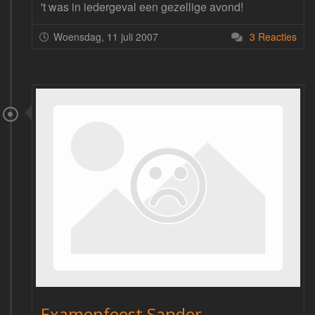
't was in iedergeval een gezellige avond!
Woensdag, 11 juli 2007
3 Reacties
Examenfeest Sander