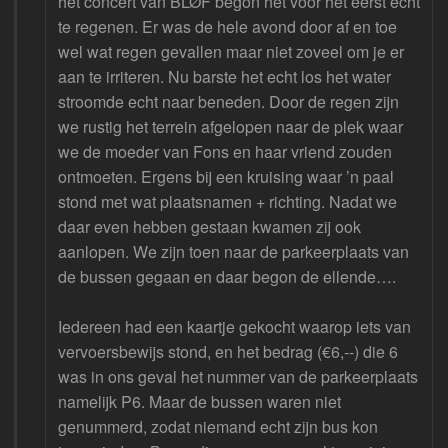
het concert van BLØF begon het voor het eerst echt
te regenen. Er was de hele avond door af en toe
wel wat regen gevallen maar niet zoveel om je er
aan te irriteren. Nu barste het echt los het water
stroomde echt naar beneden. Door de regen zijn
we rustig het terrein afgelopen naar de plek waar
we de moeder van Fons en haar vriend zouden
ontmoeten. Ergens bij een kruising waar ’n paal
stond met wat plaatsnamen + richting. Nadat we
daar even hebben gestaan kwamen zij ook
aanlopen. We zijn toen naar de parkeerplaats van
de bussen gegaan en daar begon de ellende….
Iedereen had een kaartje gekocht waarop iets van
vervoersbewijs stond, en het bedrag (€6,--) die 6
was in ons geval het nummer van de parkeerplaats
namelijk P6. Maar de bussen waren niet
genummerd, zodat niemand echt zijn bus kon