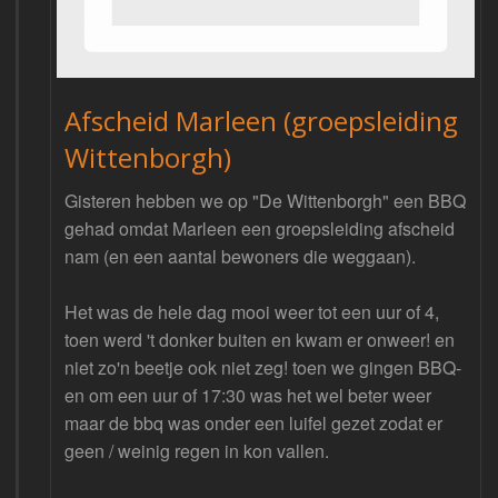
Afscheid Marleen (groepsleiding
Wittenborgh)
Gisteren hebben we op "De Wittenborgh" een BBQ
gehad omdat Marleen een groepsleiding afscheid
nam (en een aantal bewoners die weggaan).
Het was de hele dag mooi weer tot een uur of 4,
toen werd 't donker buiten en kwam er onweer! en
niet zo'n beetje ook niet zeg! toen we gingen BBQ-
en om een uur of 17:30 was het wel beter weer
maar de bbq was onder een luifel gezet zodat er
geen / weinig regen in kon vallen.