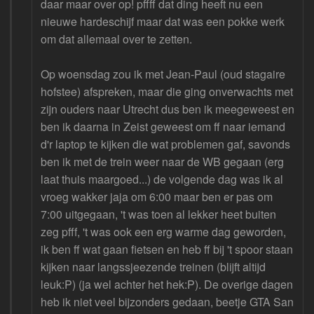
daar maar over op! pffff dat ding heeft nu een
nieuwe hardeschijf maar dat was een pokke werk
om dat allemaal over te zetten.
Op woensdag zou ik met Jean-Paul (oud stagaire
hofstee) afspreken, maar die ging onverwachts met
zijn ouders naar Utrecht dus ben ik meegeweest en
ben ik daarna in Zeist geweest om ff naar iemand
d'r laptop te kijken die wat problemen gaf, savonds
ben ik met de trein weer naar de WB gegaan (erg
laat thuis maargoed...) de volgende dag was ik al
vroeg wakker jaja om 6:00 maar ben er pas om
7:00 uitgegaan, 't was toen al lekker heet buiten
zeg pfff, 't was ook een erg warme dag geworden,
ik ben ff wat gaan fietsen en heb ff bij 't spoor staan
kijken naar langssjeezende treinen (blijft altijd
leuk:P) (ja wel achter het hek:P). De overige dagen
heb ik niet veel bijzonders gedaan, beetje GTA San