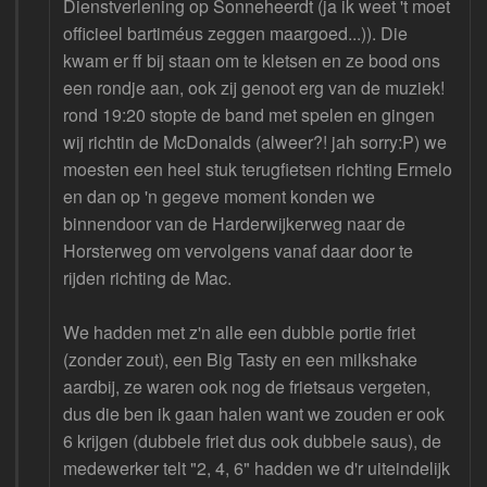
Dienstverlening op Sonneheerdt (ja ik weet 't moet
officieel bartiméus zeggen maargoed...)). Die
kwam er ff bij staan om te kletsen en ze bood ons
een rondje aan, ook zij genoot erg van de muziek!
rond 19:20 stopte de band met spelen en gingen
wij richtin de McDonalds (alweer?! jah sorry:P) we
moesten een heel stuk terugfietsen richting Ermelo
en dan op 'n gegeve moment konden we
binnendoor van de Harderwijkerweg naar de
Horsterweg om vervolgens vanaf daar door te
rijden richting de Mac.
We hadden met z'n alle een dubble portie friet
(zonder zout), een Big Tasty en een milkshake
aardbij, ze waren ook nog de frietsaus vergeten,
dus die ben ik gaan halen want we zouden er ook
6 krijgen (dubbele friet dus ook dubbele saus), de
medewerker telt "2, 4, 6" hadden we d'r uiteindelijk