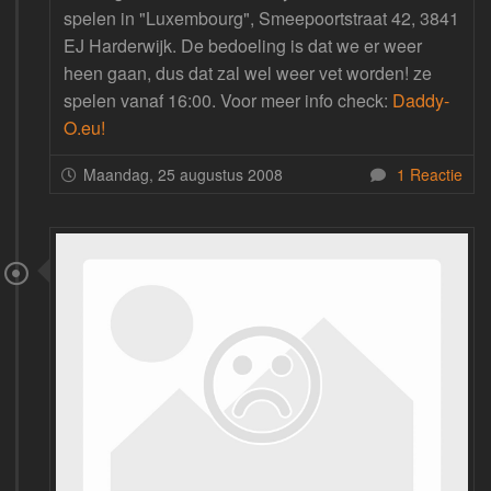
spelen in "Luxembourg", Smeepoortstraat 42, 3841
EJ Harderwijk. De bedoeling is dat we er weer
heen gaan, dus dat zal wel weer vet worden! ze
spelen vanaf 16:00. Voor meer info check:
Daddy-
O.eu!
Maandag, 25 augustus 2008
1 Reactie