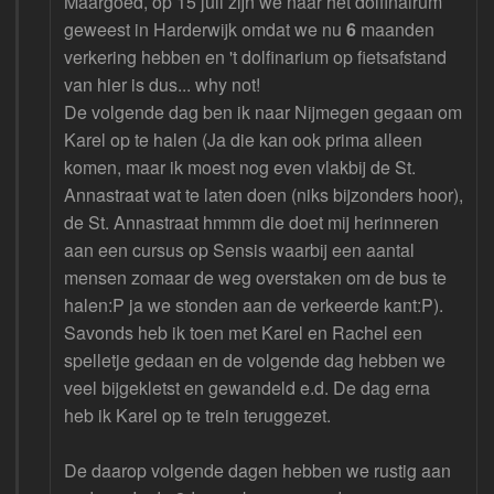
Maargoed, op 15 juli zijn we naar het dolfinairum
geweest in Harderwijk omdat we nu
6
maanden
verkering hebben en 't dolfinarium op fietsafstand
van hier is dus... why not!
De volgende dag ben ik naar Nijmegen gegaan om
Karel op te halen (Ja die kan ook prima alleen
komen, maar ik moest nog even vlakbij de St.
Annastraat wat te laten doen (niks bijzonders hoor),
de St. Annastraat hmmm die doet mij herinneren
aan een cursus op Sensis waarbij een aantal
mensen zomaar de weg overstaken om de bus te
halen:P ja we stonden aan de verkeerde kant:P).
Savonds heb ik toen met Karel en Rachel een
spelletje gedaan en de volgende dag hebben we
veel bijgekletst en gewandeld e.d. De dag erna
heb ik Karel op te trein teruggezet.
De daarop volgende dagen hebben we rustig aan