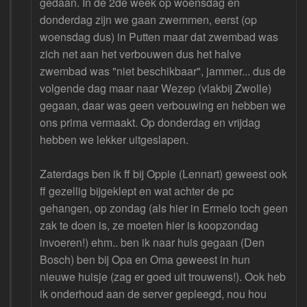
gedaan. In de 2de week op woensdag en
donderdag zijn we gaan zwemmen, eerst (op
woensdag dus) in Putten maar dat zwembad was
zich net aan het verbouwen dus het halve
zwembad was "niet beschikbaar", jammer... dus de
volgende dag maar naar Wezep (vlakbij Zwolle)
gegaan, daar was geen verbouwing en hebben we
ons prima vermaakt. Op donderdag en vrijdag
hebben we lekker uitgeslapen.
Zaterdags ben ik ff bij Oppie (Lennart) geweest ook
ff gezellig bijgeklept en wat achter de pc
gehangen, op zondag (als hier in Ermelo toch geen
zak te doen is, ze moeten hier is koopzondag
invoeren!) ehm.. ben ik naar huis gegaan (Den
Bosch) ben bij Opa en Oma geweest in hun
nieuwe huisje (zag er goed uit trouwens!). Ook heb
ik onderhoud aan de server gepleegd, nou hou