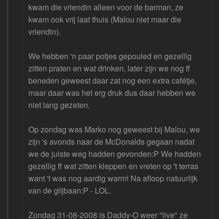
kwam die vriendin alleen voor de barman, ze
kwam ook vrij laat thuis (Malou niet maar die
vriendin).
We hebben 'n paar potjes gepouled en gezellig
zitten praten en wat drinken, later zijn we nog ff
beneden geweest daar zat nog een extra cafétje,
maar daar was het erg druk dus daar hebben we
niet lang gezeten.
Op zondag was Marko nog geweest bij Malou, we
zijn 's avonds naar de McDonalds gegaan nadat
we de juiste weg hadden gevonden:P We hadden
gezellig ff wat zitten kleppen en vreten op 't terras
want 't was nog aardig warm! Na afloop natuurlijk
van de glijbaan:P - LOL.
Zondag 31-08-2008 is Daddy-O weer "live" ze