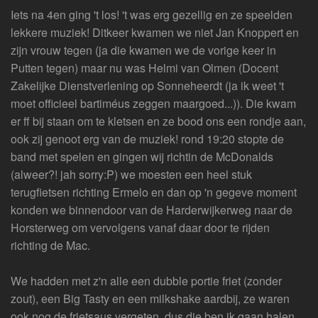
Iets na 4en ging 't los! 't was erg gezellig en ze speelden
lekkere muziek! Ditkeer kwamen we niet Jan Knoppert en
zijn vrouw tegen (ja die kwamen we de vorige keer in
Putten tegen) maar nu was Helmi van Olmen (Docent
Zakelijke Dienstverlening op Sonneheerdt (ja ik weet 't
moet officieel bartiméus zeggen maargoed...)). Die kwam
er ff bij staan om te kletsen en ze bood ons een rondje aan,
ook zij genoot erg van de muziek! rond 19:20 stopte de
band met spelen en gingen wij richtin de McDonalds
(alweer?! jah sorry:P) we moesten een heel stuk
terugfietsen richting Ermelo en dan op 'n gegeve moment
konden we binnendoor van de Harderwijkerweg naar de
Horsterweg om vervolgens vanaf daar door te rijden
richting de Mac.
We hadden met z'n alle een dubble portie friet (zonder
zout), een Big Tasty en een milkshake aardbij, ze waren
ook nog de frietsaus vergeten, dus die ben ik gaan halen