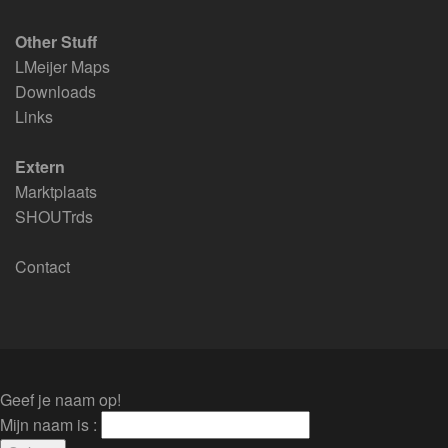
Other Stuff
LMeijer Maps
Downloads
Links
Extern
Marktplaats
SHOUTrds
Contact
Geef je naam op!
Mijn naam is :