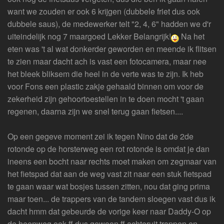
want we zouden er ook 6 krijgen (dubbele friet dus ook
dubbele saus), de medewerker telt "2, 4, 6" hadden we d'r
uiteindelijk nog 7 maargoed Lekker Belangrijk!
Na het
eten was 't al wat donkerder geworden en meende ik flitsen
te zien maar dacht ach is vast een fotocamera, maar nee
het bleek bliksem die heel in de verte was te zijn. Ik heb
voor Fons een plastic zakje gehaald binnen om voor de
zekerheid zijn gehoortoestellen in te doen mocht 't gaan
regenen, daarna zijn we snel terug gaan fietsen....
Op een gegeve moment zei ik tegen Nino dat de 2de
rotonde op de horsterweg een rot rotonde is omdat je dan
ineens een bocht naar rechts moet maken om zegmaar van
het fietspad dat aan de weg vast zit naar een stuk fietspad
te gaan waar wat bosjes tussen zitten, nou dat ging prima
maar toen... de trappers van de tandem sloegen vast dus ik
dacht hmm dat gebeurde de vorige keer naar Daddy-O op
de heenweg ook ff dus gewoon ff achteruit trappen en