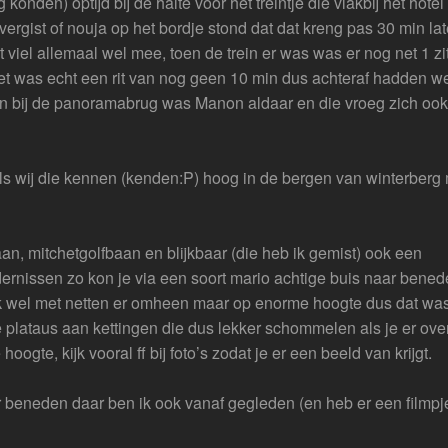
onden) optijd bij de halte voor het treintje die vlakbij het hotel
vergist of nouja op het bordje stond dat dat kreng pas 30 min la
iel allemaal wel mee, toen de trein er was was er nog net 1 zi
 het was echt een rit van nog geen 10 min dus achteraf hadden w
ij de panoramabrug was Manon aldaar en die vroeg zich ook 
ls wij die kennen (kenden:P) hoog in de bergen van winterberg
n, mitchetgolfbaan en blijkbaar (die heb ik gemist) ook een
ndernissen zo kon je via een soort mario achtige buis naar bene
lk wel met netten er omheen maar op enorme hoogte dus dat wa
e plataus aan kettingen die dus lekker schommelen als je er ov
ogte, kijk vooral ff bij foto’s zodat je er een beeld van krijgt.
 beneden daar ben ik ook vanaf gegleden (en heb er een filmpj