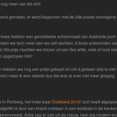
 nog meer van die shit.
kend gemaakt, er werd begonnen met de 3de plaats vervolgens
winnars hebben een gemiddelde schoenmaat van dubbelde punt
 wisten we toch meer dan we zelf dachten, 8 foute antwoorden va
! Als prijs mochten we kiezen uit een fles witte, rode of rozé wij
al opgezopen hihi!
 hebben we nog een potje gekaart en roll-it gedaan (dat is met 
eren) maar ik won steeds dus dat was al snel niet meer grappig.
e in Rimberg, het hotel waar
Duitsland 2010!
zich heeft afgespe
fgefikt is door een brand ontstaan in een koelkast in de keuke
erenoveerd. Alles zag er ook uit als nieuw, heel erg modern en