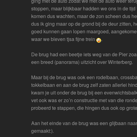
ging met de auto zodat we met de auto weer terug k
stoppen, maar blijkbaar hadden we ons in de tijd 
komen dus wachten, maar de zon scheen dus het v
dus ik ging maar op de grond bij de deur zitten,
goed kunnen gaan lopen maargoed, aangekomen b
waar we bleven tjsa fijne trein
.
De brug had een beetje iets weg van de Pier zoa
een breed (panorama) uitzicht over Winterberg.
Maar bij de brug was ook een rodelbaan, crossbaa
tokkelbaan en aan de brug zelf zaten allerlei hi
kwam je uit onder de brug bij een evenwichtsba
vet ook was er zo’n constructie met van die rond
probeerd te stappen, die hingen dus ook op grote ho
Aan het einde van de brug was een glijbaan naar
gemaakt:).