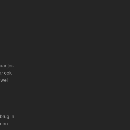
aartjes
ar ook
 wel
brug in
anon