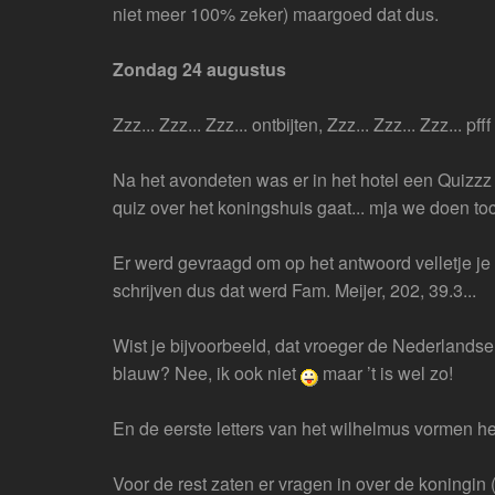
niet meer 100% zeker) maargoed dat dus.
Zondag 24 augustus
Zzz... Zzz... Zzz... ontbijten, Zzz... Zzz... Zzz... p
Na het avondeten was er in het hotel een Quizzz
quiz over het koningshuis gaat... mja we doen to
Er werd gevraagd om op het antwoord velletje j
schrijven dus dat werd Fam. Meijer, 202, 39.3...
Wist je bijvoorbeeld, dat vroeger de Nederlandse 
blauw? Nee, ik ook niet
maar ’t is wel zo!
En de eerste letters van het wilhelmus vormen h
Voor de rest zaten er vragen in over de koningin