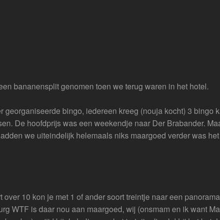
een bananensplit genomen toen we terug waren in het hotel.
 georganiseerde bingo, iedereen kreeg (nouja kocht) 3 bingo k
sen. De hoofdprijs was een weekendje naar Der Brabander. Ma
adden we uiteindelijk helemaals niks maargoed verder was het
t over 10 kon je met 1 of ander soort treintje naar een panorama
en burg WTF is daar nou aan maargoed, wij (onsmam en ik want M