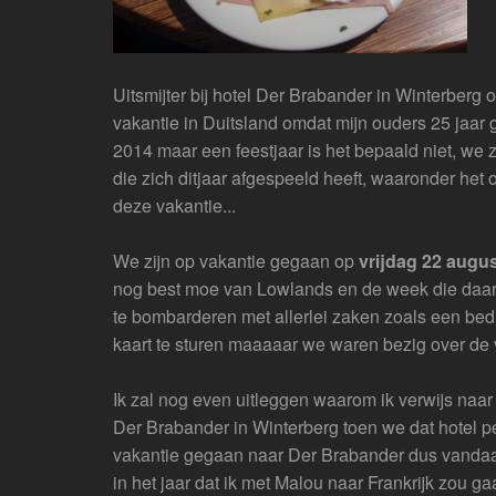
Uitsmijter bij hotel Der Brabander in Winterberg 
vakantie in Duitsland omdat mijn ouders 25 jaar ge
2014 maar een feestjaar is het bepaald niet, we z
die zich ditjaar afgespeeld heeft, waaronder het o
deze vakantie...
We zijn op vakantie gegaan op
vrijdag 22 augu
nog best moe van Lowlands en de week die daarop
te bombarderen met allerlei zaken zoals een bedr
kaart te sturen maaaaar we waren bezig over de v
Ik zal nog even uitleggen waarom ik verwijs naar 
Der Brabander in Winterberg toen we dat hotel 
vakantie gegaan naar Der Brabander dus vandaar! 
in het jaar dat ik met Malou naar Frankrijk zou g