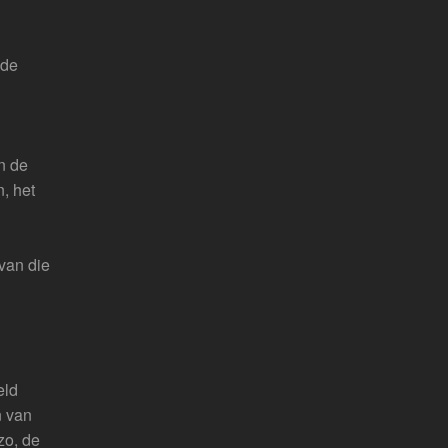
 de
n de
n, het
van die
eld
n van
zo, de