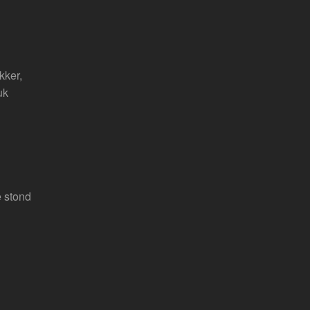
kker,
uk
e stond