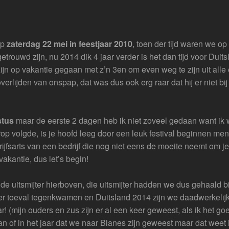
op
zaterdag 22 mei in feestjaar 2010
, toen der tijd waren we op
trouwd zijn, nu 2014 dik 4 jaar verder is het dan tijd voor Duit
ijn op vakantie gegaan met z’n 3en om even weg te zijn uit alle
verlijden van onspap, dat was dus ook erg raar dat hij er niet bi
stus
maar de eerste 2 dagen heb ik niet zoveel gedaan want ik
 volgde, is je hoofd leeg door een leuk festival beginnen men
ijfsarts van een bedrijf die nog niet eens de moeite neemt om j
akantie, dus let’s begin!
de uitsmijter hierboven, die uitsmijter hadden we dus gehaald bi
per toeval tegenkwamen en Duitsland 2014 zijn we daadwerkelij
(mijn ouders en zus zijn er al een keer geweest, als ik het go
aan of in het jaar dat we naar Blanes zijn geweest maar dat weet