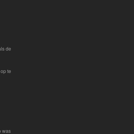
als de
op te
to was