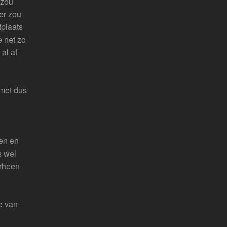
 zou
ter zou
tplaats
e net zo
al af
 met dus
den en
s wel
erheen
e van