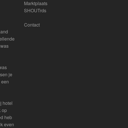
Marktplaats
SHOUTrds
Contact
sland
 ellende
j was
 was
sen je
e een
j hotel
k op
ed heb
 ik even