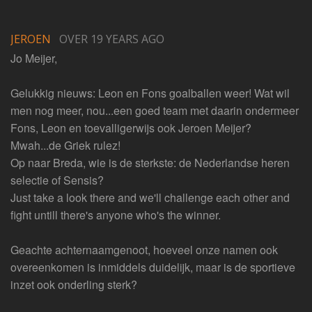
JEROEN
OVER 19 YEARS AGO
Jo Meijer,
Gelukkig nieuws: Leon en Fons goalballen weer! Wat wil
men nog meer, nou...een goed team met daarin ondermeer
Fons, Leon en toevalligerwijs ook Jeroen Meijer?
Mwah...de Griek rulez!
Op naar Breda, wie is de sterkste: de Nederlandse heren
selectie of Sensis?
Just take a look there and we'll challenge each other and
fight untill there's anyone who's the winner.
Geachte achternaamgenoot, hoeveel onze namen ook
overeenkomen is inmiddels duidelijk, maar is de sportieve
inzet ook onderling sterk?