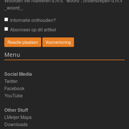
Woorden vet markeren d.m.v. *woord*, onderstrepen d.m.v
_woord_.
Informatie onthouden?
Abonneer op dit artikel
Menu
Social Media
Twitter
Facebook
YouTube
Other Stuff
LMeijer Maps
Downloads