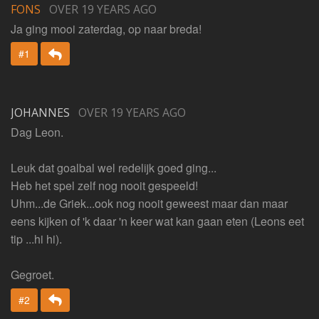
FONS
OVER 19 YEARS AGO
Ja ging mooi zaterdag, op naar breda!
Beantwoorden
#1
JOHANNES
OVER 19 YEARS AGO
Dag Leon.
Leuk dat goalbal wel redelijk goed ging...
Heb het spel zelf nog nooit gespeeld!
Uhm...de Griek...ook nog nooit geweest maar dan maar
eens kijken of 'k daar 'n keer wat kan gaan eten (Leons eet
tip ...hi hi).
Gegroet.
Beantwoorden
#2